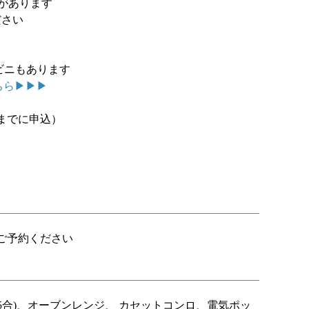
んがあります
ださい
ビニもあります
ちら▶▶▶
までに申込）
ご予約ください
5合)、オーブンレンジ、 カセットコンロ、電気ポッ