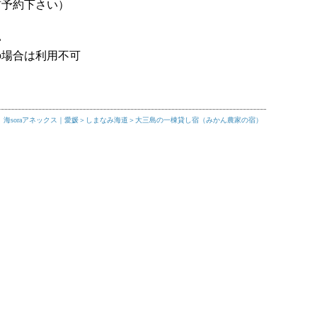
前予約下さい）
い
の場合は利用不可
】海soraアネックス｜愛媛＞しまなみ海道＞大三島の一棟貸し宿（みかん農家の宿）