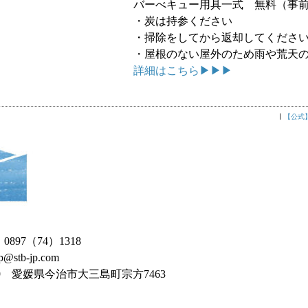
バーべキュー用具一式 無料（事
・炭は持参ください
・掃除をしてから返却してくださ
・屋根のない屋外のため雨や荒天
詳細はこちら▶▶▶
【公式
 0897（74）1318
op@stb-jp.com
309 愛媛県今治市大三島町宗方7463