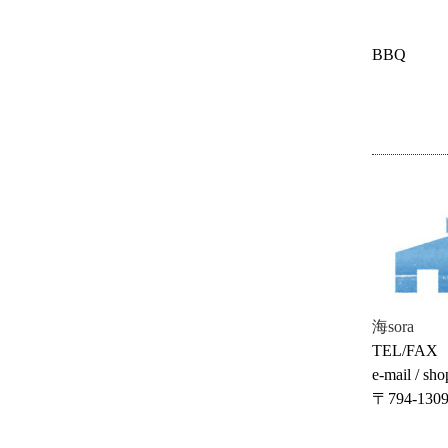
BBQ
海sora
TEL/FAX
e-mail / sh
〒794-1