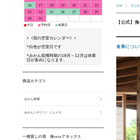
16
17
18
19
20
21
22
TOP
【公式
23
24
25
26
27
28
29
30
31
【公式】海
■
■
■
今日
予約済
休業日
↑《宿の空室カレンダー》↑
*白色が空室日です
食事につい
*みかん収穫時期の10月～12月は休業
日が多めになります。
商品カテゴリ
みかん柑橘
みかんハチミツ・ジュース
一棟貸しの宿 海soraアネックス