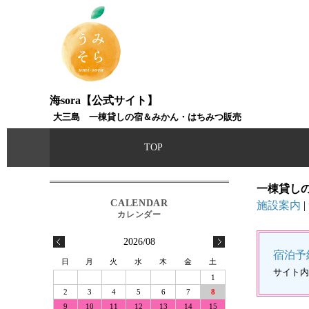
海sora【公式サイト】
大三島 一棟貸しの宿＆みかん・はちみつ販売
TOP
一棟貸しの
施設案内
|
2026/08
宿泊予
日
月
火
水
木
金
土
サイト内
1
2
3
4
5
6
7
8
9
10
11
12
13
14
15