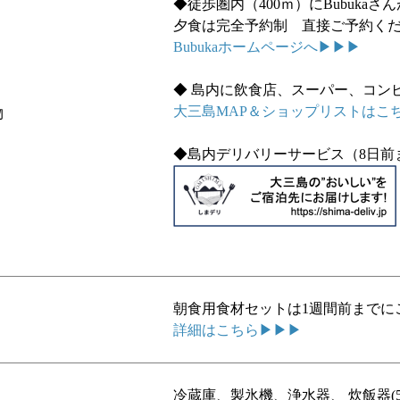
◆徒歩圏内（400ｍ）にBubukaさ
夕食は完全予約制 直接ご予約く
Bubukaホームページへ▶▶▶
◆ 島内に飲食店、スーパー、コン
大三島MAP＆ショップリストはこ
物
◆島内デリバリーサービス（8日前
朝食用食材セットは1週間前までに
詳細はこちら▶▶▶
冷蔵庫、製氷機、浄水器、 炊飯器(