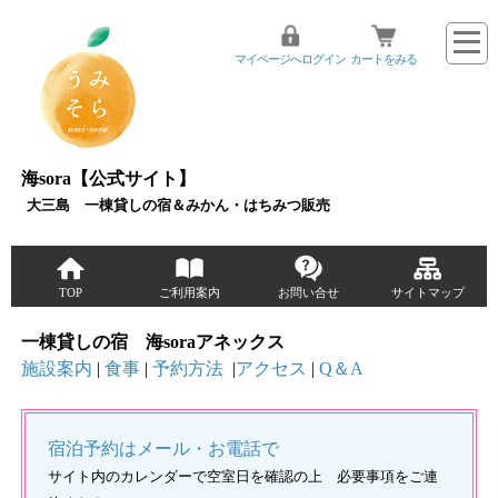
マイページへログイン
カートをみる
海sora【公式サイト】
大三島 一棟貸しの宿＆みかん・はちみつ販売
TOP
ご利用案内
お問い合せ
サイトマップ
一棟貸しの宿 海soraアネックス
施設案内
|
食事
|
予約方法
|
アクセス
|
Q＆A
宿泊予約はメール・お電話で
サイト内のカレンダーで空室日を確認の上 必要事項をご連