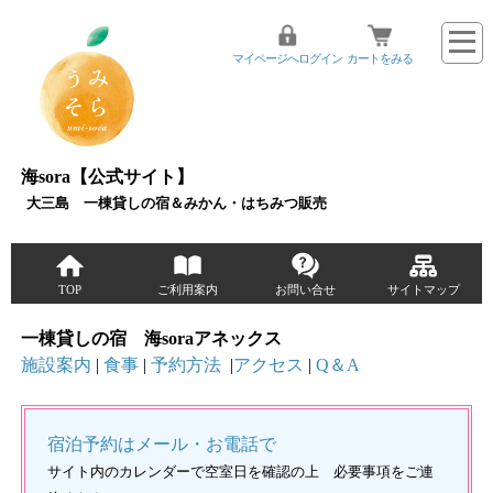
マイページへログイン
カートをみる
海sora【公式サイト】
大三島 一棟貸しの宿＆みかん・はちみつ販売
TOP
ご利用案内
お問い合せ
サイトマップ
一棟貸しの宿 海soraアネックス
施設案内
|
食事
|
予約方法
|
アクセス
|
Q＆A
宿泊予約はメール・お電話で
サイト内のカレンダーで空室日を確認の上 必要事項をご連